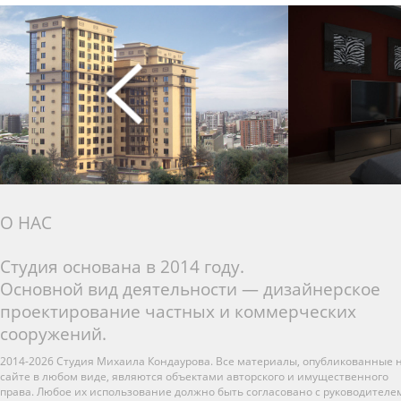
О НАС
Студия основана в 2014 году.
Основной вид деятельности — дизайнерское
проектирование частных и коммерческих
сооружений.
2014-2026 Студия Михаила Кондаурова. Все материалы, опубликованные 
сайте в любом виде, являются объектами авторского и имущественного
права. Любое их использование должно быть согласовано с руководителе