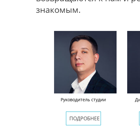
знакомым.
р комплектовщик
Руководитель студии
Д
ОДРОБНЕЕ
ПОДРОБНЕЕ