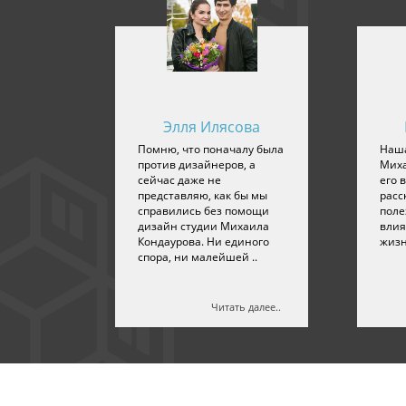
ров
Элля Илясова
но,
Помню, что поначалу была
Наша
л вопрос
против дизайнеров, а
Миха
олго не
сейчас даже не
его 
ешению
представляю, как бы мы
расс
справились без помощи
поле
ервый же
дизайн студии Михаила
влия
Кондаурова. Ни единого
жизн
спора, ни малейшей ..
 далее..
Читать далее..