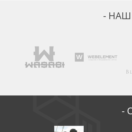
- НАШ
-